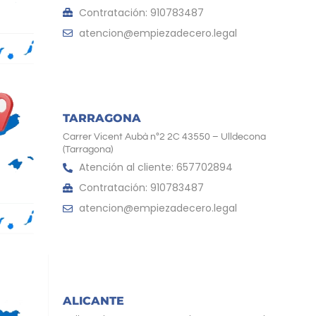
Contratación: 910783487
atencion@empiezadecero.legal
TARRAGONA
Carrer Vicent Aubà nº2 2C 43550 – Ulldecona
(Tarragona)
Atención al cliente: 657702894
Contratación: 910783487
atencion@empiezadecero.legal
ALICANTE