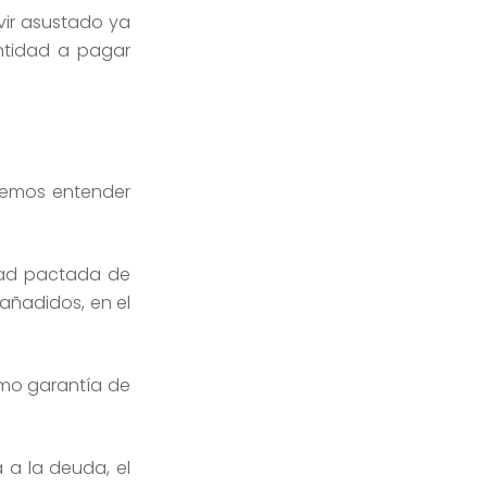
vir asustado ya
ntidad a pagar
bemos entender
dad pactada de
 añadidos, en el
como garantía de
a la deuda, el