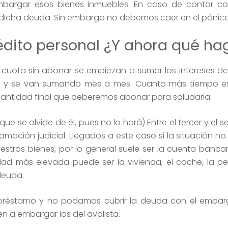
bargar esos bienes inmuebles. En caso de contar co
 dicha deuda. Sin embargo no debemos caer en el pánico
dito personal ¿Y ahora qué ha
cuota sin abonar se empiezan a sumar los intereses de
rios y se van sumando mes a mes. Cuanto más tiempo 
 cantidad final que deberemos abonar para saludarla.
e se olvide de él, pues no lo hará) Entre el tercer y el 
lamación judicial. Llegados a este caso si la situación no
tros bienes, por lo general suele ser la cuenta bancar
ad más elevada puede ser la vivienda, el coche, la p
deuda.
 préstamo y no podamos cubrir la deuda con el embar
n a embargar los del avalista.