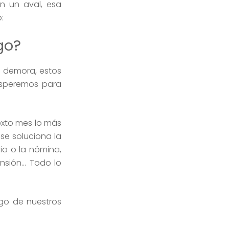
n un aval, esa
:
go?
 demora, estos
esperemos para
sexto mes lo más
 se soluciona la
ia o la nómina,
ensión… Todo lo
go de nuestros