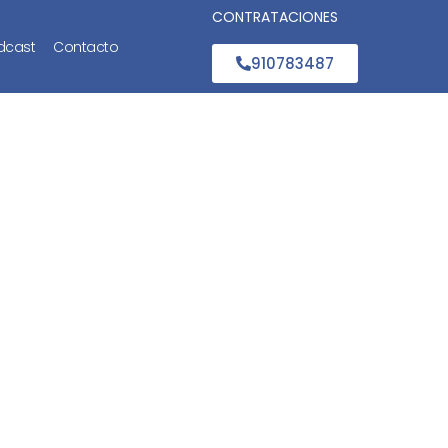
CONTRATACIONES
dcast
Contacto
910783487
sonal