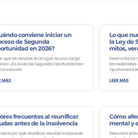
uándo conviene iniciar un
Lo que nu
oceso de Segunda
la Ley de
ortunidad en 2026?
mitos, ver
ir que las deudas te ahogan es una carga
Desmonta los 
nsa. ¿Es la Ley de Segunda Oportunidad en
las realidades
 la solución
Oportunidad e
R MÁS
LEER MÁS
ores frecuentes al reunificar
Cómo afec
udas antes de la insolvencia
mental y 
cubre por qué reunificar deudas mal puede
Descubre el i