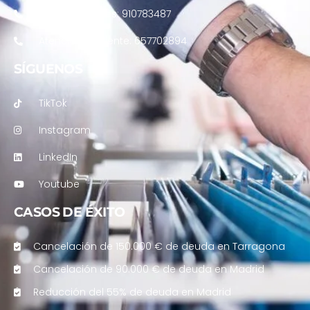
Contrataciones: 910783487
Atención al cliente: 657702894
SÍGUENOS
TikTok
Instagram
LinkedIn
Youtube
CASOS DE ÉXITO
Cancelación de 150.000 € de deuda en Tarragona
Cancelación de 90.000 € de deuda en Madrid
Reducción del 55% de deuda en Madrid