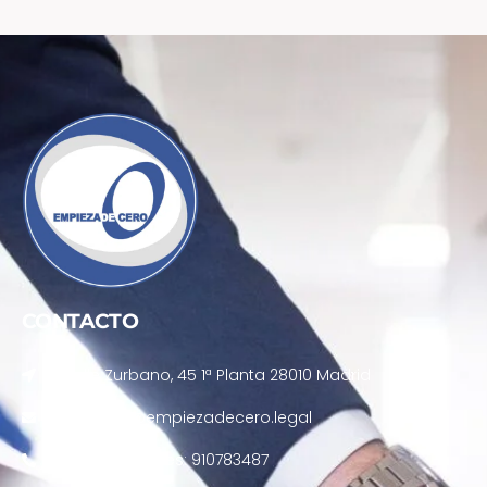
CONTACTO
Calle Zurbano, 45 1ª Planta 28010 Madrid
atencion@empiezadecero.legal
Contrataciones: 910783487