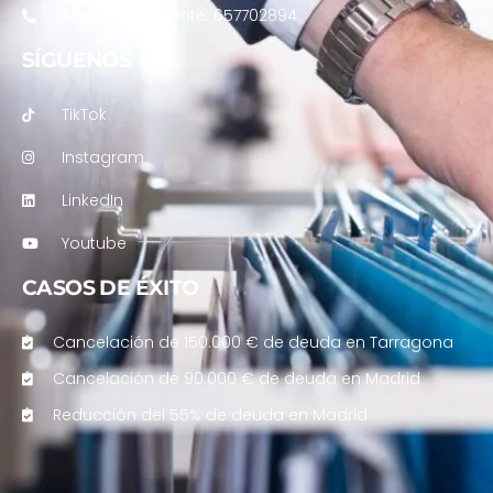
Atención al cliente: 657702894
SÍGUENOS
TikTok
Instagram
LinkedIn
Youtube
CASOS DE ÉXITO
Cancelación de 150.000 € de deuda en Tarragona
Cancelación de 90.000 € de deuda en Madrid
Reducción del 55% de deuda en Madrid