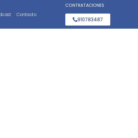
CONTRATACIONES
dcast
Contacto
910783487
segunda
2022?