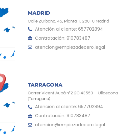
MADRID
Calle Zurbano, 45, Planta 1, 28010 Madrid
Atención al cliente: 657702894
Contratación: 910783487
atencion@empiezadecero.legal
TARRAGONA
Carrer Vicent Aubà nº2 2C 43550 – Ulldecona
(Tarragona)
Atención al cliente: 657702894
Contratación: 910783487
atencion@empiezadecero.legal