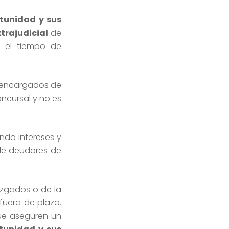
rtunidad
y sus
trajudicial
de
a el tiempo de
s encargados de
oncursal y no es
ndo intereses y
 de deudores de
uzgados o de la
fuera de plazo.
ue aseguren un