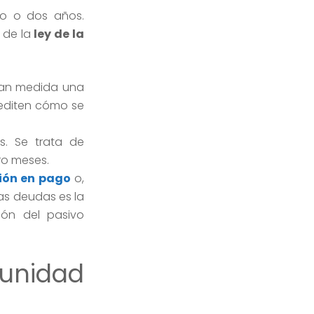
no o dos años.
 de la
ley de la
ran medida una
rediten cómo se
s. Se trata de
ro meses.
ión en pago
o,
as deudas es la
ión del pasivo
tunidad