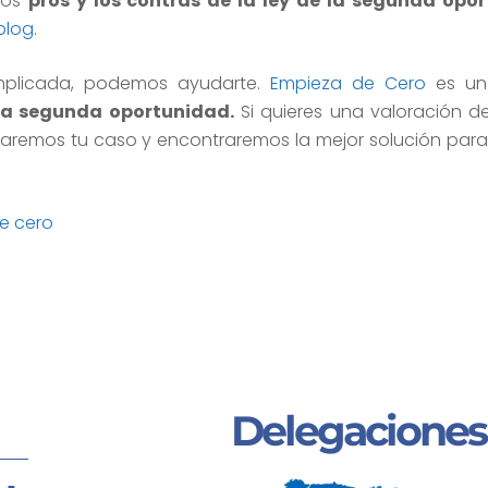
los
pros y los contras de la ley de la segunda opo
blog
.
mplicada, podemos ayudarte.
Empieza de Cero
es un
la segunda oportunidad​.
Si quieres una valoración d
zaremos tu caso y encontraremos la mejor solución par
e cero
Delegaciones