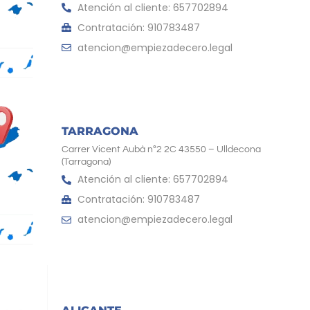
Atención al cliente: 657702894
Contratación: 910783487
atencion@empiezadecero.legal
TARRAGONA
Carrer Vicent Aubà nº2 2C 43550 – Ulldecona
(Tarragona)
Atención al cliente: 657702894
Contratación: 910783487
atencion@empiezadecero.legal