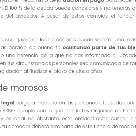
previsto el mecanismo de la
dación en pago
para poder e
 El 100 % de la deuda puede cancelarse y no tendrás q
e del acreedor. A pesar de estos cambios, el funcio
io
, cualquiera de los acreedores puede solicitar una revi
 has obrado de buena fe
ocultando parte de tus bie
o una herencia de la que no has informado al juzgado.
 en tus circunstancias personales sea comunicada de f
egislación al finalizar el plazo de cinco años.
 de morosos
 legal
surge a menudo en las personas afectadas por s
 de ASNEF cumple con lo que dice la Ley Orgánica de Prot
y es legal. No obstante, esta entidad debe cumplir cier
, tu acreedor deberá eliminarte de este fichero de modo 