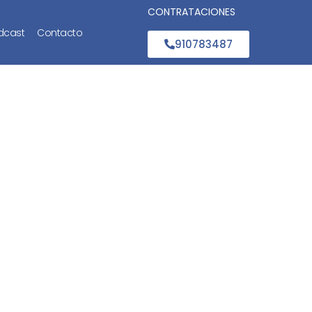
CONTRATACIONES
dcast
Contacto
910783487
go en la
d?