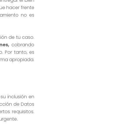
ntregar el bien
ue hacer frente
namiento no es
sión de tu caso.
nes,
cobrando
 Por tanto, es
orma apropiada.
u inclusión en
ección de Datos
tos requisitos.
urgente.