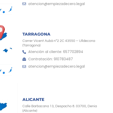
atencion@empiezadecero.legal
TARRAGONA
Carrer Vicent Aubà nº2 2C 43550 – Ulldecona
(Tarragona)
Atención al cliente: 657702894
Contratación: 910783487
atencion@empiezadecero.legal
ALICANTE
Calle Barbacana 13, Despacho 8. 03700, Denia
(Alicante)