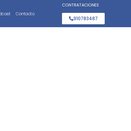
CONTRATACIONES
dcast
Contacto
910783487
lta en la
?