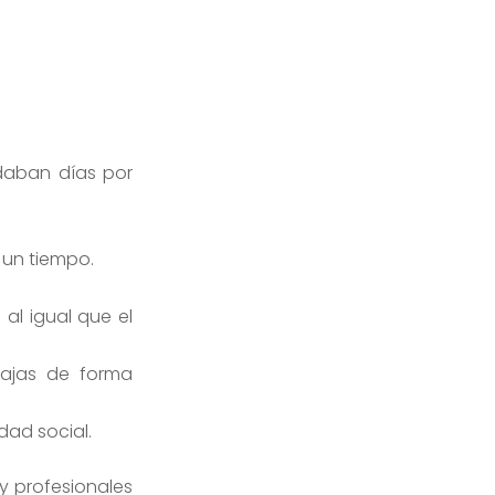
edaban días por
e un tiempo.
 al igual que el
bajas de forma
idad social.
 y profesionales