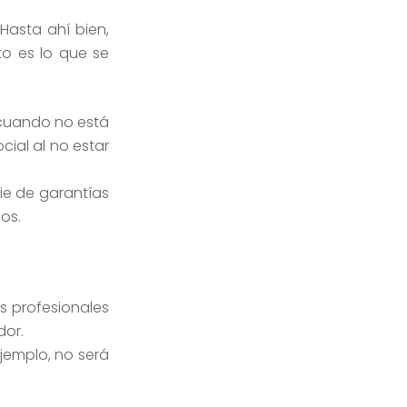
Hasta ahí bien,
to es lo que se
l cuando no está
cial al no estar
ie de garantías
ios.
s profesionales
dor.
ejemplo, no será