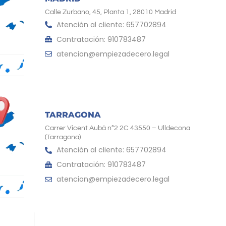
Calle Zurbano, 45, Planta 1, 28010 Madrid
Atención al cliente: 657702894
Contratación: 910783487
atencion@empiezadecero.legal
TARRAGONA
Carrer Vicent Aubà nº2 2C 43550 – Ulldecona
(Tarragona)
Atención al cliente: 657702894
Contratación: 910783487
atencion@empiezadecero.legal