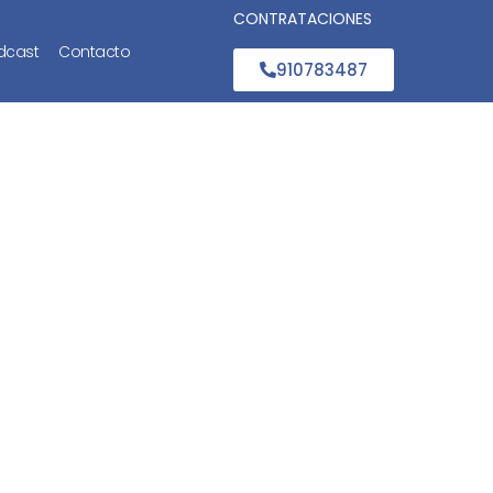
CONTRATACIONES
dcast
Contacto
910783487
lancha de
de segunda