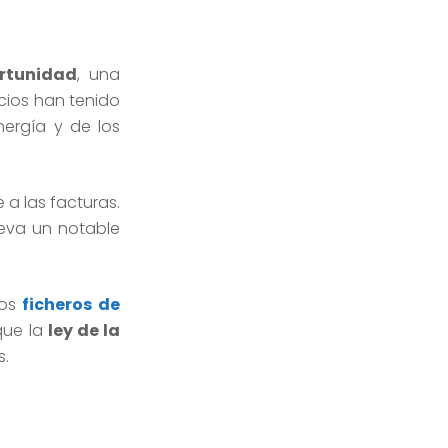
rtunidad
, una
ecios han tenido
nergía y de los
 a las facturas.
leva un notable
los
ficheros de
que la
ley de la
s.