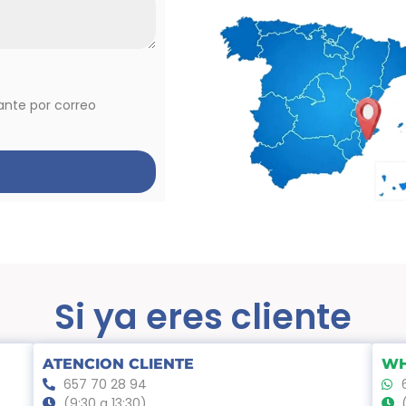
vante por correo
Si ya eres cliente
ATENCION CLIENTE
WH
657 70 28 94
(9:30 a 13:30)