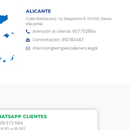
ALICANTE
Calle Barbacana 13, Despacho 8. 03700, Denia
(Alicante)
Atención al cliente: 657702894
Contratación: 910783487
atencion@empiezadecero.legal
ATSAPP CLIENTES
619 673 694
(9:30 a 19:30)