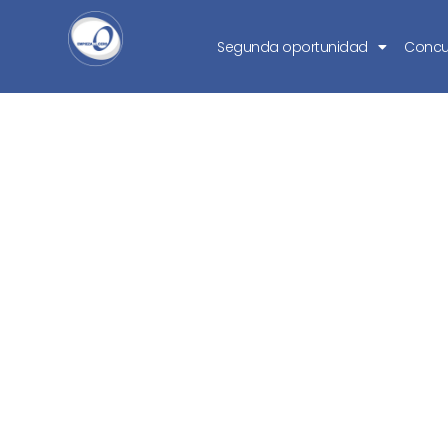
Segunda oportunidad
Concu
¿Por qué se ha r
solicitudes para 
o