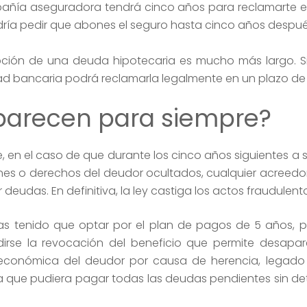
añía aseguradora tendrá cinco años para reclamarte e
ría pedir que abones el seguro hasta cinco años despué
ipción de una deuda hipotecaria es mucho más largo. Si
ad bancaria podrá reclamarla legalmente en un plazo de
parecen para siempre?
e, en el caso de que durante los cinco años siguientes a
enes o derechos del deudor ocultados, cualquier acreedor
eudas. En definitiva, la ley castiga los actos fraudulent
as tenido que optar por el plan de pagos de 5 años, 
rse la revocación del beneficio que permite desapar
 económica del deudor por causa de herencia, legado
ra que pudiera pagar todas las deudas pendientes sin de