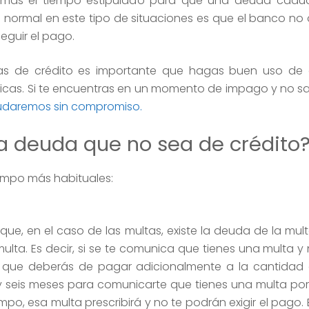
 más el tiempo estipulado para que una deuda caduq
o normal en este tipo de situaciones es que el banco no 
guir el pago.
as de crédito es importante que hagas buen uso de e
ticas. Si te encuentras en un momento de impago y no s
udaremos sin compromiso.
a deuda que no sea de crédito
iempo más habituales:
que, en el caso de las multas, existe la deuda de la mul
ta. Es decir, si se te comunica que tienes una multa y 
 que deberás de pagar adicionalmente a la cantidad d
 y seis meses para comunicarte que tienes una multa por
empo, esa multa prescribirá y no te podrán exigir el pago