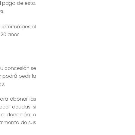
l pago de esta.
s.
 interrumpes el
 20 años.
 su concesión se
 podrá pedir la
os.
para abonar las
ecer deudas si
 o donación; o
trimento de sus