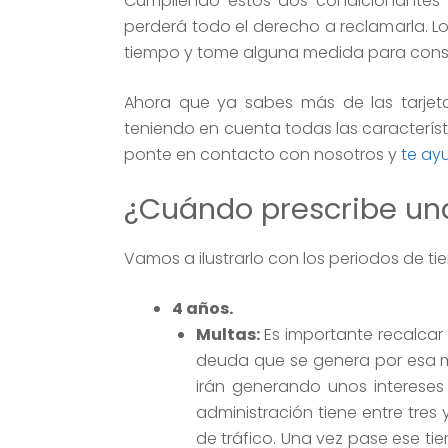
Cumpliendo estos dos condicionantes
perderá todo el derecho a reclamarla. L
tiempo y tome alguna medida para conse
Ahora que ya sabes más de las tarjet
teniendo en cuenta todas las caracterís
ponte en contacto con nosotros y
te ay
¿Cuándo prescribe un
Vamos a ilustrarlo con los periodos de t
4 años.
Multas
:
Es importante recalcar 
deuda que se genera por esa mul
irán generando unos intereses
administración tiene entre tres
de tráfico. Una vez pase ese ti