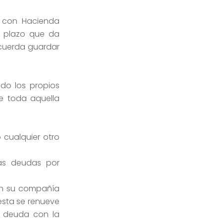
a con Hacienda
l plazo que da
recuerda guardar
ndo los propios
e toda aquella
 cualquier otro
as deudas por
on su compañía
esta se renueve
a deuda con la