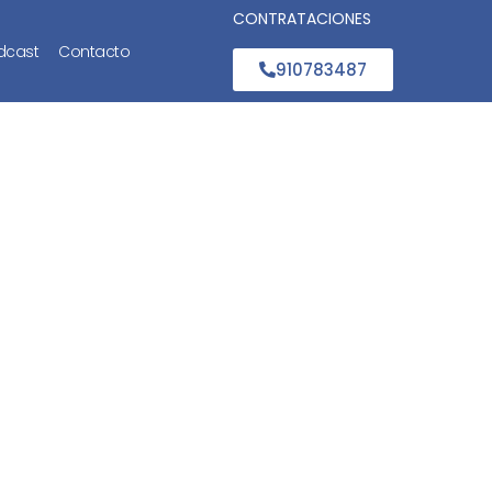
CONTRATACIONES
dcast
Contacto
910783487
tarjetas