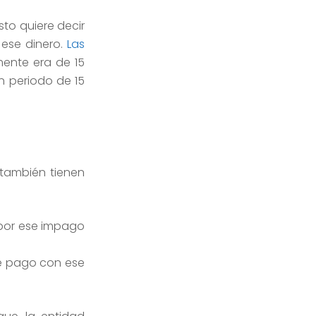
sto quiere decir
ese dinero.
Las
ente era de 15
n periodo de 15
s
también tienen
i por ese impago
de pago con ese