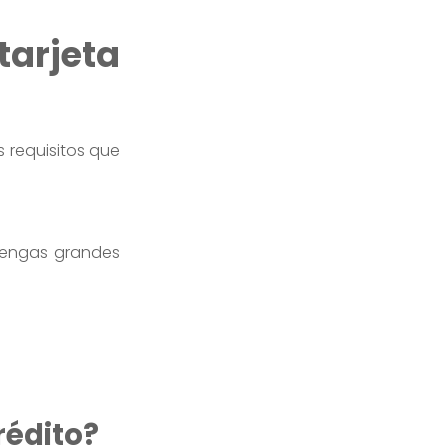
tarjeta
s requisitos que
 tengas grandes
rédito?