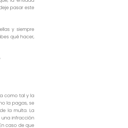
ue, la entidad
deje pasar este
llas y siempre
abes qué hacer,
?
ta como tal y la
no la pagas, se
e la multa. La
 una infracción
. En caso de que