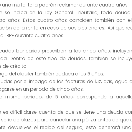
s una multa, te la podrán reclamar durante cuatro años.
n se indica en la Ley General Tributaria, toda deud
tro años. Estos cuatro años coinciden también con e
ación de la renta en caso de posibles errores. ¡Así que 
al IRPF durante cuatro años!
eudas bancarias prescriben a los cinco años, incluye
da. Dentro de este tipo de deudas, también se incluy
 de crédito.
o del alquiler también caduca a los 5 años.
udas por el impago de las facturas de luz, gas, agua o
agarse en un periodo de cinco años.
e mismo periodo, de 5 años, corresponde a aquell
o es difícil darse cuenta de que se tiene una deuda c
 serie de plazos para cancelar una póliza antes de que 
te devuelves el recibo del seguro, esto generará un