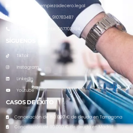
atencion@empiezadecero.legal
Contrataciones: 910783487
Atención al cliente: 657702894
SÍGUENOS
TikTok
Instagram
LinkedIn
Youtube
CASOS DE ÉXITO
Cancelación de 150.000 € de deuda en Tarragona
Cancelación de 90.000 € de deuda en Madrid