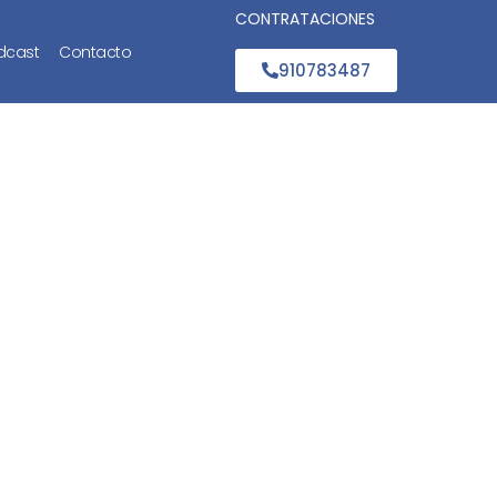
CONTRATACIONES
dcast
Contacto
910783487
y de la