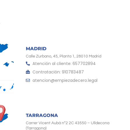
MADRID
Calle Zurbano, 45, Planta 1, 28010 Madrid
Atención al cliente: 657702894
Contratación: 910783487
atencion@empiezadecero.legal
TARRAGONA
Carrer Vicent Aubà nº2 2C 43550 – Ulldecona
(Tarragona)