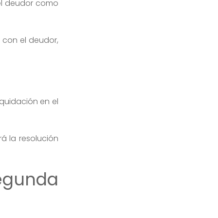
del deudor como
 con el deudor,
iquidación en el
rá la resolución
egunda