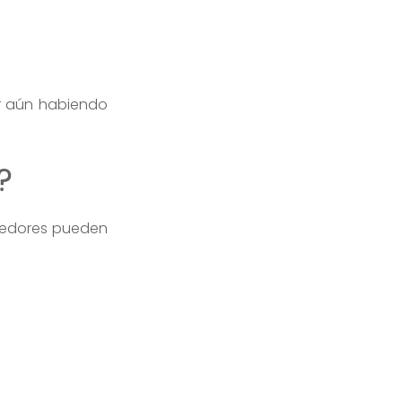
r aún habiendo
?
eedores pueden