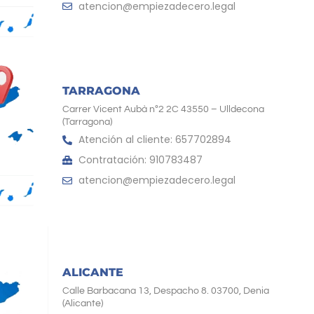
atencion@empiezadecero.legal
TARRAGONA
Carrer Vicent Aubà nº2 2C 43550 – Ulldecona
(Tarragona)
Atención al cliente: 657702894
Contratación: 910783487
atencion@empiezadecero.legal
ALICANTE
Calle Barbacana 13, Despacho 8. 03700, Denia
(Alicante)