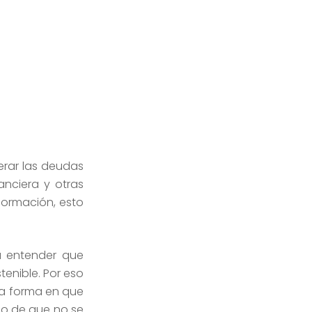
erar las deudas
anciera y otras
formación, esto
a entender que
enible. Por eso
la forma en que
so de que no se