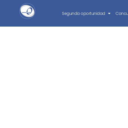
Segunda oportunidad
Concu
La propuesta ex
co