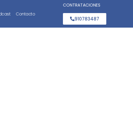
CONTRATACIONES
dcast
Contacto
910783487
s, te lo