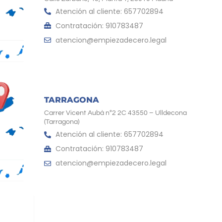
Atención al cliente: 657702894
Contratación: 910783487
atencion@empiezadecero.legal
TARRAGONA
Carrer Vicent Aubà nº2 2C 43550 – Ulldecona
(Tarragona)
Atención al cliente: 657702894
Contratación: 910783487
atencion@empiezadecero.legal