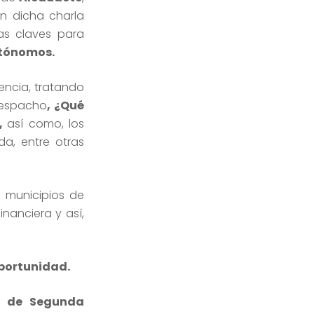
En dicha charla
as claves para
tónomos.
vencia, tratando
 despacho
, ¿Qué
?,
así como, los
a, entre otras
s municipios de
nanciera y así,
portunidad.
y de Segunda