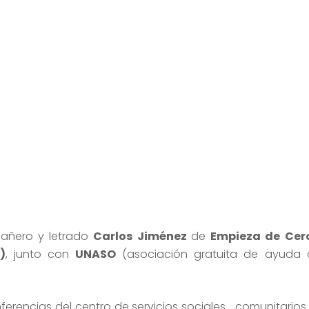
endeudamiento.
contacta a un profesional
pañero y letrado
Carlos Jiménez
de
Empieza de Cer
)
, junto con
UNASO
(asociación gratuita de ayuda 
nferencias del centro de servicios sociales comunitario