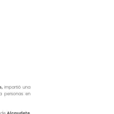
o,
impartió una
a personas en
s de
Alcaudete
,