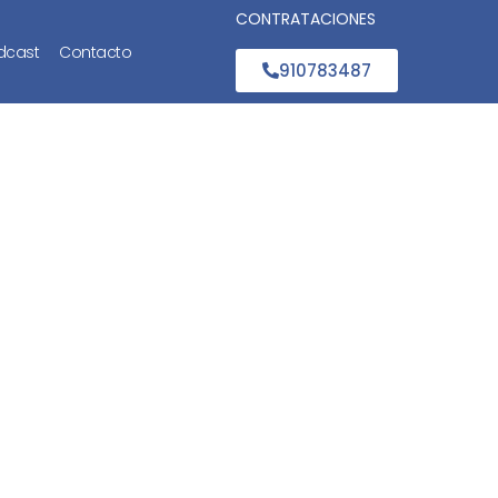
CONTRATACIONES
dcast
Contacto
910783487
primer
E (Jaén),
a y el