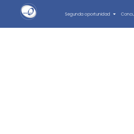
Segunda oportunidad
Concu
Empieza de Ce
encuentro munic
para luchar c