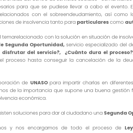
esarios para que se pudiese llevar a cabo el evento. 
 relacionados con el sobreendeudamiento, así como l
uaciones de insolvencia tanto para
particulares
como
au
el temarelacionado con la solución en situación de insol
de Segunda Oportunidad,
servicio especializado del
disfrutar del servicio?, ¿Cuánto dura el proceso
 proceso hasta conseguir la cancelación de la deud
boración de
UNASO
para impartir charlas en diferente
nos de la importancia que supone una buena gestión fi
solvencia económica.
existen soluciones para dar al ciudadano una
Segunda O
s y nos encargamos de todo el proceso de
Le