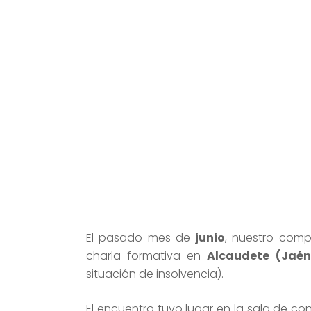
sobre
El pasado mes de
junio
, nuestro com
charla formativa en
Alcaudete (Jaén
situación de insolvencia).
El encuentro tuvo lugar en la sala de co