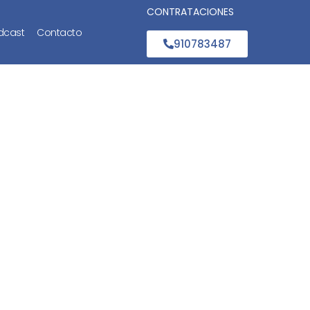
CONTRATACIONES
dcast
Contacto
910783487
e una