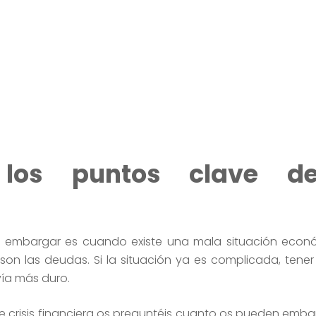
 los puntos clave d
n embargar es cuando existe una mala situación econó
n las deudas. Si la situación ya es complicada, tener
ía más duro.
e crisis financiera os preguntéis cuanto os pueden emba