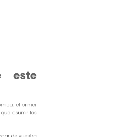
e este
mica. el primer
 que asumir las
rgar de vuestra