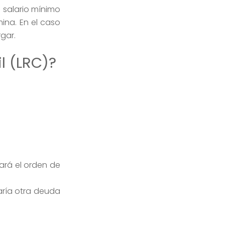
 salario mínimo
ina. En el caso
gar.
l (LRC)?
ará el orden de
aría otra deuda