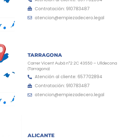
Contratación: 910783487
atencion@empiezadecero.legal
TARRAGONA
Carrer Vicent Aubà nº2 2C 43550 – Ulldecona
(Tarragona)
Atención al cliente: 657702894
Contratación: 910783487
atencion@empiezadecero.legal
ALICANTE