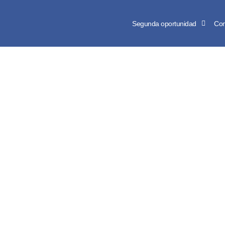
Segunda oportunidad
Con
¿Cómo se soli
o