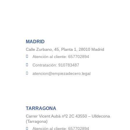
MADRID
Calle Zurbano, 45, Planta 1, 28010 Madrid
Atención al cliente: 657702894
Contratación: 910783487
atencion@empiezadecero.legal
TARRAGONA
Carrer Vicent Aubà nº2 2C 43550 – Ulldecona
(Tarragona)
Atención al cliente: 657702894