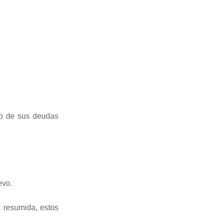
go de sus deudas
evo.
a resumida, estos