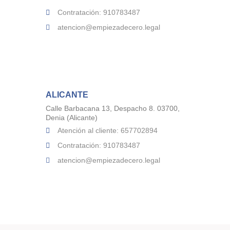
Contratación: 910783487
atencion@empiezadecero.legal
ALICANTE
Calle Barbacana 13, Despacho 8. 03700,
Denia (Alicante)
Atención al cliente: 657702894
Contratación: 910783487
atencion@empiezadecero.legal