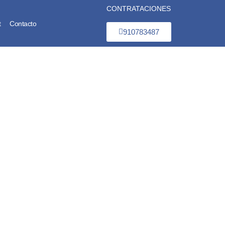
CONTRATACIONES
t
Contacto
910783487
gunda