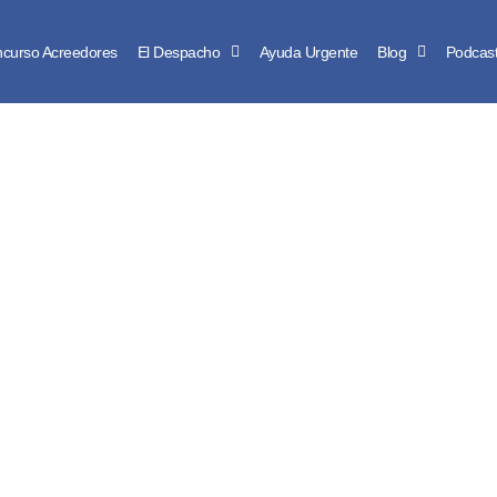
curso Acreedores
El Despacho
Ayuda Urgente
Blog
Podcas
ARTÍCULO DE BLOG
cita la ley de la se
portunidad?
contacta a un profesional