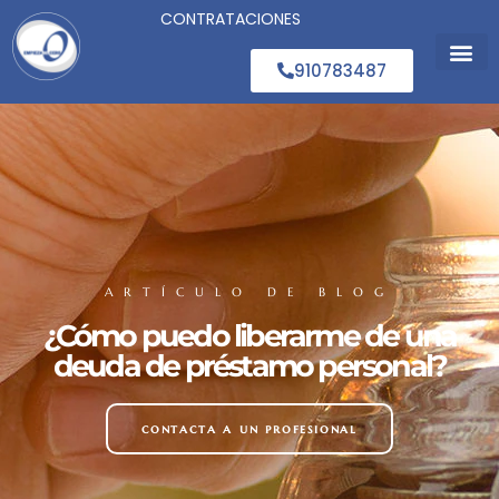
CONTRATACIONES
910783487
Segunda
Concurso
ARTÍCULO DE BLOG
¿Cómo puedo liberarme de una
deuda de préstamo personal?
contacta a un profesional