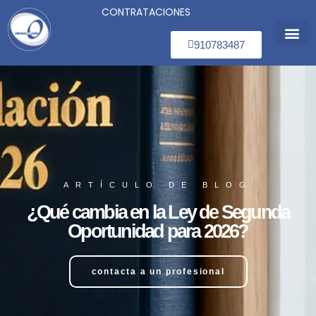
CONTRATACIONES
910783487
Segunda o
Concurso 
El Des
Ayuda Urg
ARTÍCULO DE BLOG
¿Qué cambia en la Ley de Segunda
Oportunidad para 2026?
contacta a un profesional