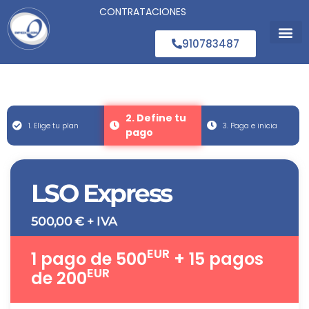
CONTRATACIONES
910783487
Segunda
Concurso
2. Define tu
1. Elige tu plan
3. Paga e inicia
pago
LSO Express
500,00
€
+ IVA
EUR
1 pago de 500
+ 15 pagos
EUR
de 200