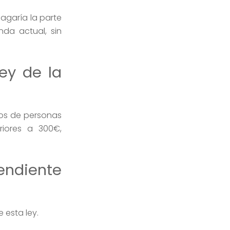
pagaría la parte
nda actual, sin
ey de la
sos de personas
riores a 300€,
endiente
 esta ley.