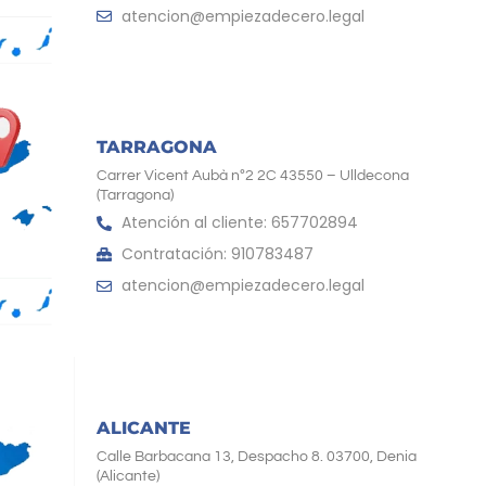
atencion@empiezadecero.legal
TARRAGONA
Carrer Vicent Aubà nº2 2C 43550 – Ulldecona
(Tarragona)
Atención al cliente: 657702894
Contratación: 910783487
atencion@empiezadecero.legal
ALICANTE
Calle Barbacana 13, Despacho 8. 03700, Denia
(Alicante)