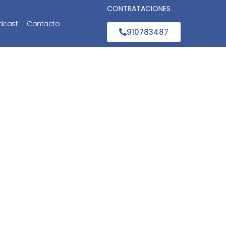
CONTRATACIONES
dcast
Contacto
910783487
 deudas
tunidad?