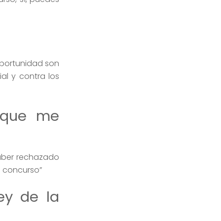
Oportunidad son
al y contra los
 que me
haber rechazado
l concurso”
ey de la