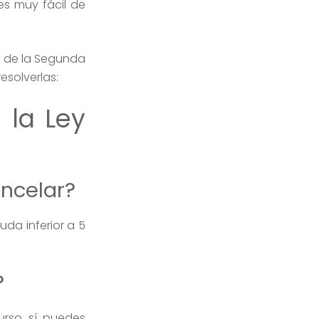
s muy fácil de
 de la Segunda
esolverlas:
 la Ley
ncelar?
da inferior a 5
?
rso, sí, puedes