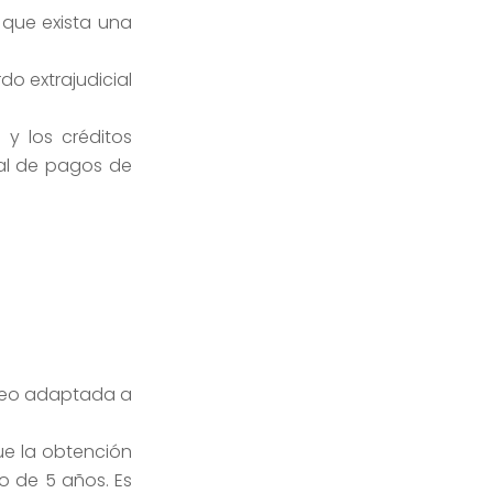
 que exista una
o extrajudicial
y los créditos
ial de pagos de
leo adaptada a
ue la obtención
o de 5 años. Es