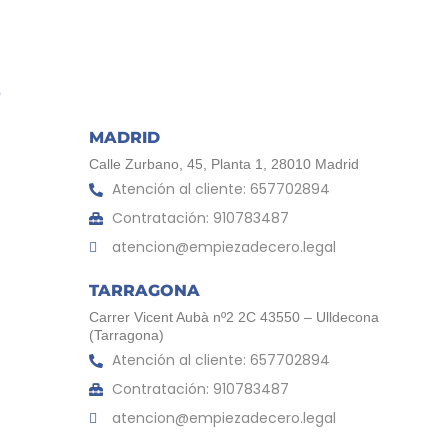
MADRID
Calle Zurbano, 45, Planta 1, 28010 Madrid
Atención al cliente: 657702894
Contratación: 910783487
atencion@empiezadecero.legal
TARRAGONA
Carrer Vicent Aubà nº2 2C 43550 – Ulldecona
(Tarragona)
Atención al cliente: 657702894
Contratación: 910783487
atencion@empiezadecero.legal