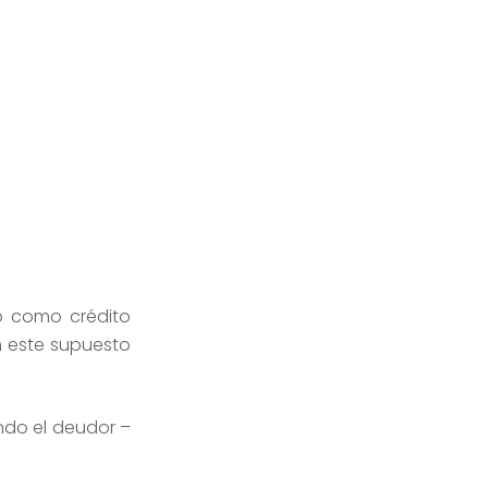
o como crédito
en este supuesto
ndo el deudor –