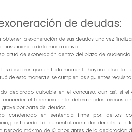
 exoneración de deudas:
á obtener la exoneración de sus deudas una vez finaliz
por insuficiencia de la masa activa.
 solicitud de exoneración dentro del plazo de audiencia
 de los deudores que en todo momento hayan actuado de
uó de esta manera si se cumplen los siguientes requisito
do declarado culpable en el concurso, aun así, si el
 conceder el beneficio ante determinadas circunstanc
 grave por parte del deudor.
o condenado en sentencia firme por: delitos co
nio, por falsedad documental, contra los derechos de l
n periodo máximo de 10 años antes de la declaración d