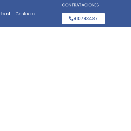
CONTRATACIONES
dcast
Contacto
910783487
 de
a los