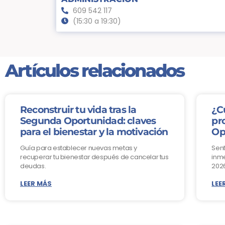
609 542 117
(15:30 a 19:30)
Artículos relacionados
Reconstruir tu vida tras la
¿C
Segunda Oportunidad: claves
pr
para el bienestar y la motivación
Op
Guía para establecer nuevas metas y
Sent
recuperar tu bienestar después de cancelar tus
inme
deudas.
2026
LEER MÁS
LEE