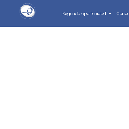
Segunda oportunidad
Concu
Un juez perdona
empresario barcel
Segun