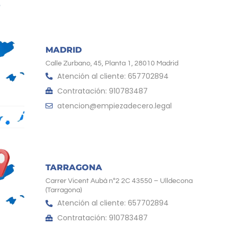
MADRID
Calle Zurbano, 45, Planta 1, 28010 Madrid
Atención al cliente: 657702894
Contratación: 910783487
atencion@empiezadecero.legal
TARRAGONA
Carrer Vicent Aubà nº2 2C 43550 – Ulldecona
(Tarragona)
Atención al cliente: 657702894
Contratación: 910783487