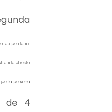
egunda
vo de perdonar
strando el resto
que la persona
a de 4