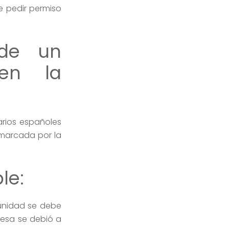
e pedir permiso
 de un
 en la
sarios españoles
 marcada por la
le:
tunidad se debe
esa se debió a