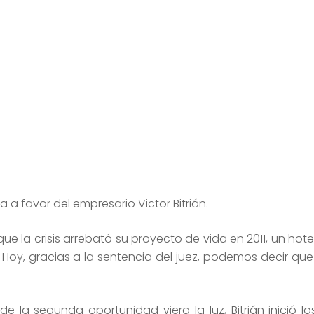
contacta a un profesional
a a favor del empresario Victor Bitrián.
ue la crisis arrebató su proyecto de vida en 2011, un hotel
s. Hoy, gracias a la sentencia del juez, podemos decir q
e la segunda oportunidad viera la luz, Bitrián inició lo