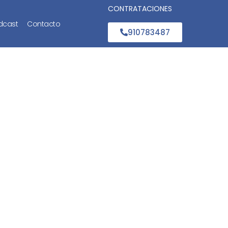
CONTRATACIONES
dcast
Contacto
910783487
ros a un
Ley de la