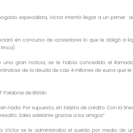
do especialista, Victor intentó llegar a un primer a
claró en concurso de acreedores lo que le obligó a liq
 finca)
ó una gran noticia, se le había concedido el llamado
iberándose de la deuda de casi 4 millones de euros que l
 Palabras de Bitrián
n nada. Por supuesto, sin tarjeta de crédito. Con la lín
esalto. Sales adelante gracias a los amigos”
a Víctor se le administraba el sueldo por medio de un