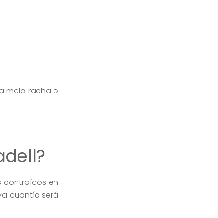
na mala racha o
adell?
s contraídos en
ya cuantía será