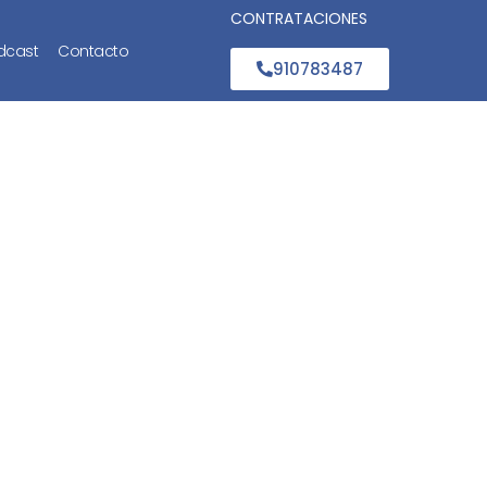
CONTRATACIONES
dcast
Contacto
910783487
ell