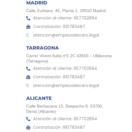
MADRID
Calle Zurbano, 45, Planta 1, 28010 Madrid
Atención al cliente: 657702894
Contratación: 910783487
atencion@empiezadecero.legal
TARRAGONA
Carrer Vicent Aubà nº2 2C 43550 – Ulldecona
(Tarragona)
Atención al cliente: 657702894
Contratación: 910783487
atencion@empiezadecero.legal
ALICANTE
Calle Barbacana 13, Despacho 8. 03700,
Denia (Alicante)
Atención al cliente: 657702894
Contratación: 910783487