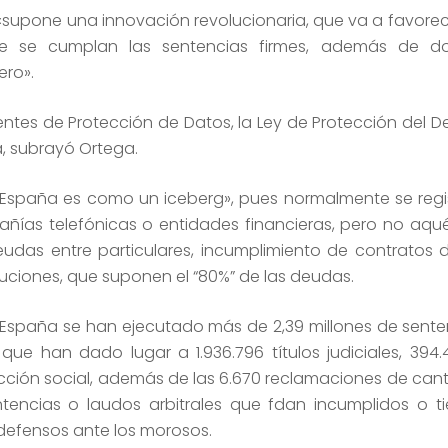
J «supone una innovación revolucionaria, que va a favore
 que se cumplan las sentencias firmes, además de 
ero».
entes de Protección de Datos, la Ley de Protección del D
, subrayó Ortega.
España es como un iceberg», pues normalmente se regis
ías telefónicas o entidades financieras, pero no aqué
udas entre particulares, incumplimiento de contratos d
ciones, que suponen el “80%” de las deudas.
 España se han ejecutado más de 2,39 millones de senten
 han dado lugar a 1.936.796 títulos judiciales, 394.4
dicción social, además de las 6.670 reclamaciones de can
entencias o laudos arbitrales que fdan incumplidos o 
defensos ante los morosos.