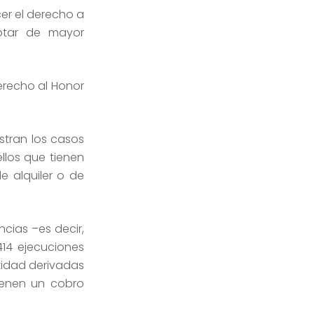
cer el derecho a
dotar de mayor
erecho al Honor
tran los casos
llos que tienen
e alquiler o de
cias –es decir,
14 ejecuciones
tidad derivadas
tienen un cobro