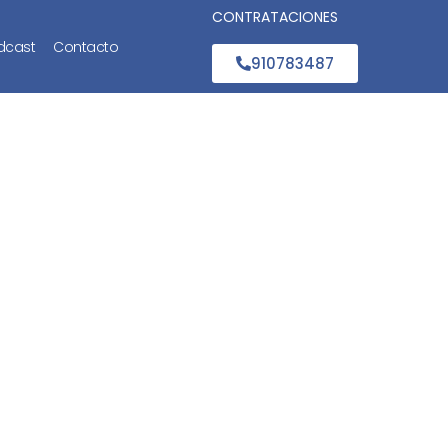
CONTRATACIONES
dcast
Contacto
910783487
 acceso