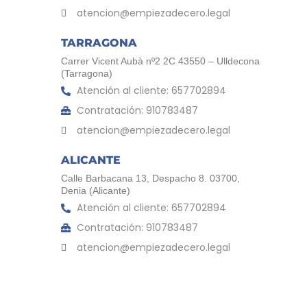
atencion@empiezadecero.legal
TARRAGONA
Carrer Vicent Aubà nº2 2C 43550 – Ulldecona
(Tarragona)
Atención al cliente: 657702894
Contratación: 910783487
atencion@empiezadecero.legal
ALICANTE
Calle Barbacana 13, Despacho 8. 03700,
Denia (Alicante)
Atención al cliente: 657702894
Contratación: 910783487
atencion@empiezadecero.legal