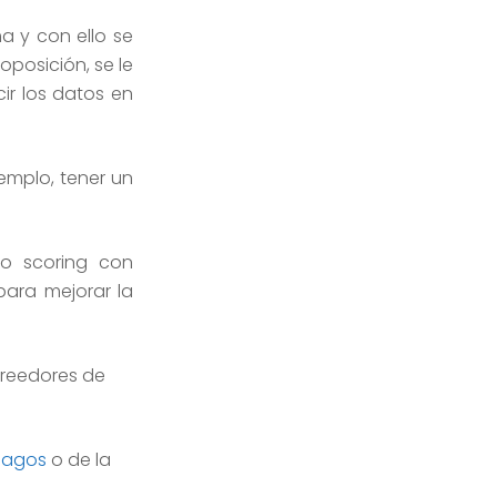
ma y con ello se
oposición, se le
cir los datos en
jemplo, tener un
 o scoring con
para mejorar la
creedores de
 pagos
o de la