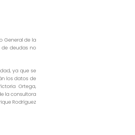
jo General de la
do de deudas no
sidad, ya que se
án los datos de
ctoria Ortega,
de la consultora
nrique Rodríguez