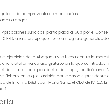
lquiler o de compraventa de mercancías.
nadas a pagar.
de Aplicaciones Jurídicas, participada al 50% por el Conse
ICIRED, una start up que tiene un registro generaliza
rá el ejercicio» de la Abogacía y la lucha contra la moro
una plataforma de uso gratuito en la que se introducir
antidad que tiene pendiente de pago, explicó ayer Vi
el fichero, en la que también participaron el presidente 
ado de Informa D&B, Juan María Sainz; el CEO de ICIRED, E
atí.
aria