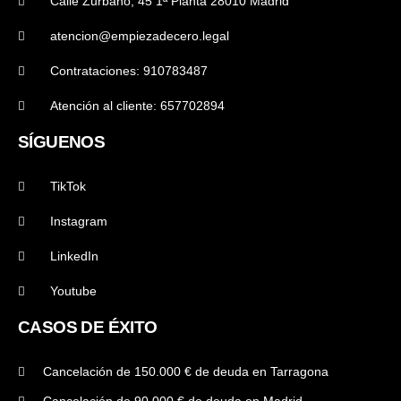
Calle Zurbano, 45 1ª Planta 28010 Madrid
atencion@empiezadecero.legal
Contrataciones: 910783487
Atención al cliente: 657702894
SÍGUENOS
TikTok
Instagram
LinkedIn
Youtube
CASOS DE ÉXITO
Cancelación de 150.000 € de deuda en Tarragona
Cancelación de 90.000 € de deuda en Madrid