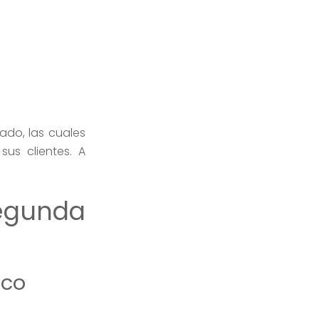
ado, las cuales
us clientes. A
egunda
ico