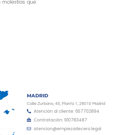
as molestias que
MADRID
Calle Zurbano, 45, Planta 1, 28010 Madrid
Atención al cliente: 657702894
Contratación: 910783487
atencion@empiezadecero.legal