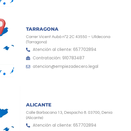
TARRAGONA
Carrer Vicent Aubà nº2 2C 43550 – Ulldecona
(Tarragona)
Atención al cliente: 657702894
Contratación: 910783487
atencion@empiezadecero.legal
ALICANTE
Calle Barbacana 13, Despacho 8. 03700, Denia
(Alicante)
Atención al cliente: 657702894