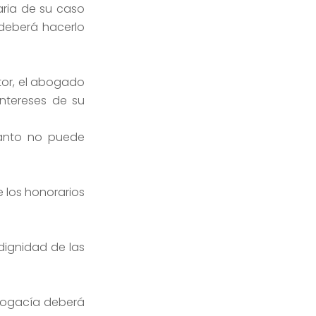
ria de su caso
 deberá hacerlo
tor, el abogado
intereses de su
tanto no puede
 los honorarios
dignidad de las
abogacía deberá