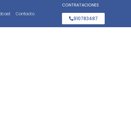
CONTRATACIONES
dcast
Contacto
910783487
cliente