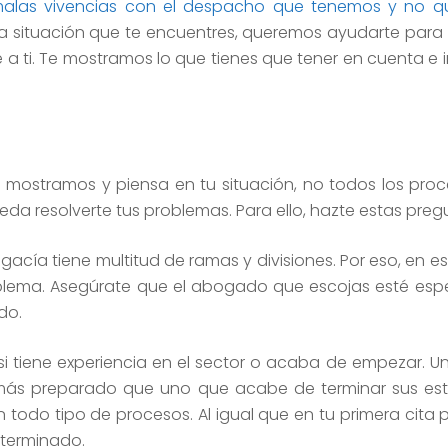
alas vivencias con el despacho que tenemos y no q
la situación que te encuentres, queremos ayudarte para
a ti. Te mostramos lo que tienes que tener en cuenta e i
te mostramos y piensa en tu situación, no todos los pro
eda resolverte tus problemas. Para ello, hazte estas preg
acía tiene multitud de ramas y divisiones. Por eso, en 
blema. Asegúrate que el abogado que escojas esté espe
do.
si tiene experiencia en el sector o acaba de empezar.
ás preparado que uno que acabe de terminar sus estu
 todo tipo de procesos. Al igual que en tu primera cita 
 terminado.