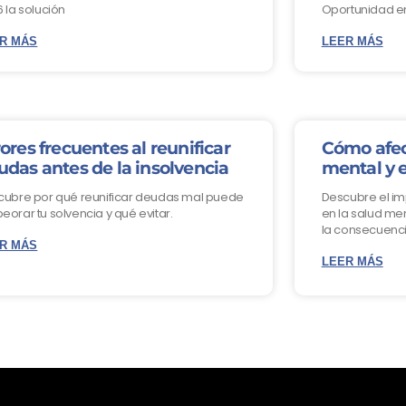
 la solución
Oportunidad e
R MÁS
LEER MÁS
ores frecuentes al reunificar
Cómo afec
udas antes de la insolvencia
mental y 
cubre por qué reunificar deudas mal puede
Descubre el i
orar tu solvencia y qué evitar.
en la salud men
la consecuenci
R MÁS
LEER MÁS