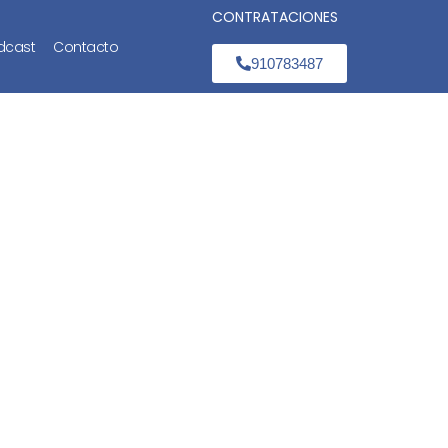
CONTRATACIONES
dcast
Contacto
910783487
iar?