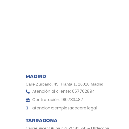
MADRID
Calle Zurbano, 45, Planta 1, 28010 Madrid
Atención al cliente: 657702894
Contratación: 910783487
atencion@empiezadecero.legal
TARRAGONA
Carrer Vicent Aubà nº2 2C 43550 – Ulldecona