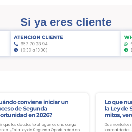
Si ya eres cliente
ATENCION CLIENTE
WH
657 70 28 94
(9:30 a 13:30)
uándo conviene iniciar un
Lo que nu
oceso de Segunda
la Ley de
ortunidad en 2026?
mitos, ver
ir que las deudas te ahogan es una carga
Desmonta los 
nsa. ¿Es la Ley de Segunda Oportunidad en
las realidades