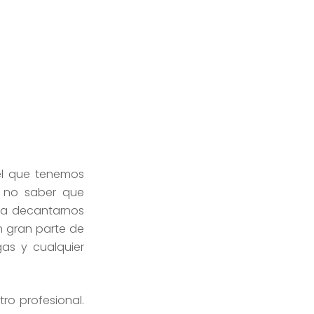
l que tenemos
 no saber que
ara decantarnos
n gran parte de
as y cualquier
ro profesional.