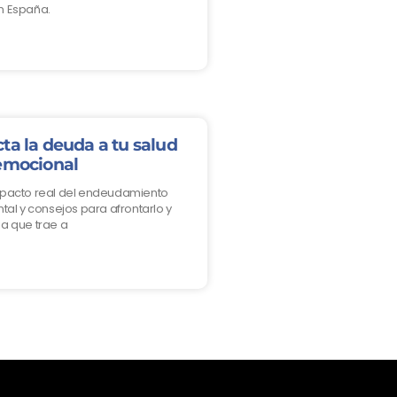
n España.
ta la deuda a tu salud
emocional
mpacto real del endeudamiento
tal y consejos para afrontarlo y
a que trae a