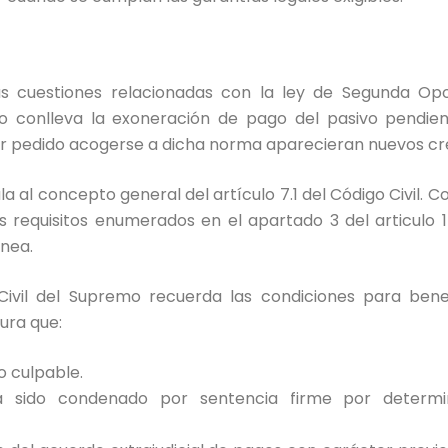
as cuestiones relacionadas con la ley de Segunda Opo
o conlleva la exoneración de pago del pasivo pendie
er pedido acogerse a dicha norma aparecieran nuevos cré
a al concepto general del artículo 7.1 del Código Civil. 
 requisitos enumerados en el apartado 3 del articulo 1
nea.
Civil del Supremo recuerda las condiciones para benef
gura que:
o culpable.
 sido condenado por sentencia firme por determin