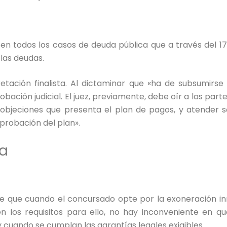
 todos los casos de deuda pública que a través del 17
las deudas.
etación finalista. Al dictaminar que «ha de subsumirse
obación judicial. El juez, previamente, debe oír a las par
s objeciones que presenta el plan de pagos, y atender s
aprobación del plan».
ta
e que cuando el concursado opte por la exoneración in
 los requisitos para ello, no hay inconveniente en qu
y cuando se cumplan las garantías legales exigibles.