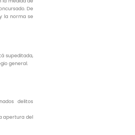
n la medida de
concursado. De
 y la norma se
tá supeditada,
gio general.
ados delitos
a apertura del