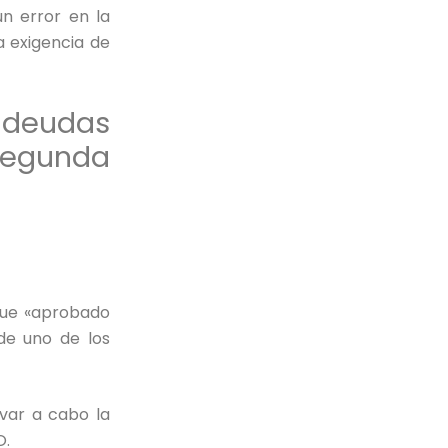
un error en la
a exigencia de
s deudas
 Segunda
 que «aprobado
 de uno de los
evar a cabo la
O.