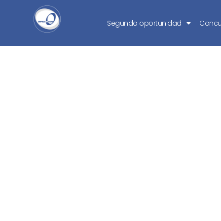
Segunda oportunidad
Concu
La deuda de d
batalla contr