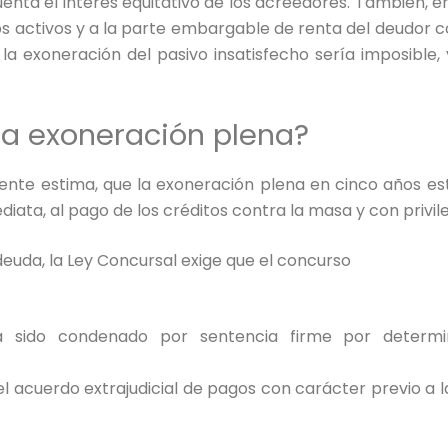
uenta el interés equitativo de los acreedores. También, e
los activos y a la parte embargable de renta del deudor 
a exoneración del pasivo insatisfecho sería imposible,
 la exoneración plena?
ente estima, que la exoneración plena en cinco años es
ata, al pago de los créditos contra la masa y con privile
deuda, la Ley Concursal exige que el concurso
 sido condenado por sentencia firme por determin
l acuerdo extrajudicial de pagos con carácter previo a l