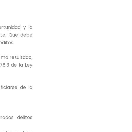
rtunidad y la
nte. Que debe
ditos.
Como resultado,
78.3 de la Ley
iciarse de la
ados delitos