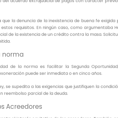
 del acuerdo extrajudicial de pagos con carácter previo
que la denuncia de la inexistencia de buena fe exigida p
e estos requisitos. En ningún caso, como argumentaba 
nicial de la existencia de un crédito contra la masa. Solicit
itida.
la norma
lidad de la norma es facilitar la Segunda Oportunidad
exoneración puede ser inmediata o en cinco años.
ey, se supedita a las exigencias que justifiquen la condic
n reembolso parcial de la deuda.
los Acreedores