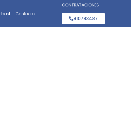
CONTRATACIONES
dcast
Contacto
910783487
rde la
unidad