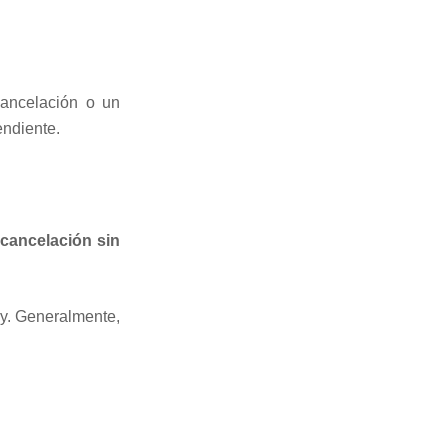
cancelación o un
endiente.
a
cancelación sin
ey. Generalmente,