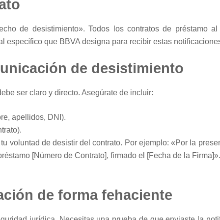
ato
echo de desistimiento». Todos los contratos de préstamo 
anal específico que BBVA designa para recibir estas notificacione
unicación de desistimiento
ebe ser claro y directo. Asegúrate de incluir:
e, apellidos, DNI).
trato).
tu voluntad de desistir del contrato. Por ejemplo: «Por la prese
 préstamo [Número de Contrato], firmado el [Fecha de la Firma]»
cación de forma fehaciente
guridad jurídica. Necesitas una prueba de que enviaste la noti