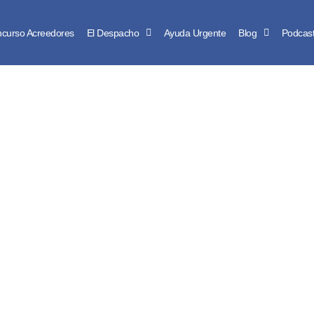
curso Acreedores
El Despacho
Ayuda Urgente
Blog
Podcas
ARTÍCULO DE BLOG
ar tu préstamo BBV
Guía completa paso 
contacta a un profesional