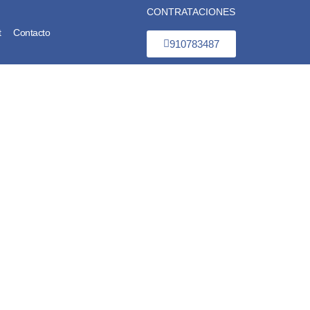
CONTRATACIONES
t
Contacto
910783487
A sin
a paso