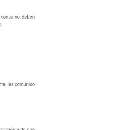
al consumo deben
s.
nte, les comunico
.
ficación y de que