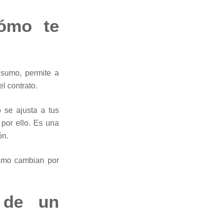
cómo te
nsumo, permite a
el contrato.
 se ajusta a tus
por ello. Es una
ón.
tamo cambian por
o de un